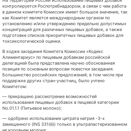
На территории России использование пищевых добавок
контролируется Роспотребнадзором, в связи с чем работа
в данном комитете Комиссии имеет большое значение, так
как Комитет является международным органом по
установлению и/или утверждению предельно допустимых
концентраций для различных пищевых добавок, а также
подготовке списков приоритетных пищевых добавок для
токсикологической оценки.
В ходже заседания Комитета Комиссии «Кодекс
Алиментариус» по пищевым добавкам российской
делегацией была представлена научно обоснованная
позиция по основным вопросам повестки заседания.
Большинство российских предложений, в том числе при
поддержке других стран-участниц, было учтено
Комитетом:
— прекращено рассмотрение возможностей
использования пищевых добавок в пищевой категории
No.01.1.1 (Питьевое молоко);
— одобрено использование цитрата натрия -3-х
замещенного (INS 331(iii)) только в ультрапастеризованном
не коровьем молоке;