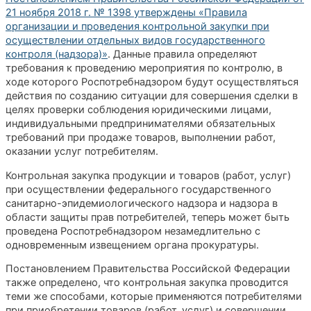
21 ноября 2018 г. № 1398 утверждены «Правила
организации и проведения контрольной закупки при
осуществлении отдельных видов государственного
контроля (надзора)»
. Данные правила определяют
требования к проведению мероприятия по контролю, в
ходе которого Роспотребнадзором будут осуществляться
действия по созданию ситуации для совершения сделки в
целях проверки соблюдения юридическими лицами,
индивидуальными предпринимателями обязательных
требований при продаже товаров, выполнении работ,
оказании услуг потребителям.
Контрольная закупка продукции и товаров (работ, услуг)
при осуществлении федерального государственного
санитарно-эпидемиологического надзора и надзора в
области защиты прав потребителей, теперь может быть
проведена Роспотребнадзором незамедлительно с
одновременным извещением органа прокуратуры.
Постановлением Правительства Российской Федерации
также определено, что контрольная закупка проводится
теми же способами, которые применяются потребителями
при приобретении товаров (работ, услуг) и совершении