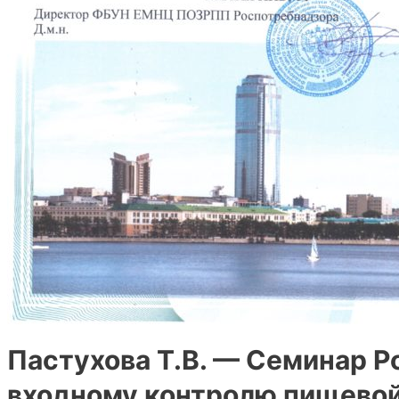
Пастухова Т.В. — Семинар Р
входному контролю пищево