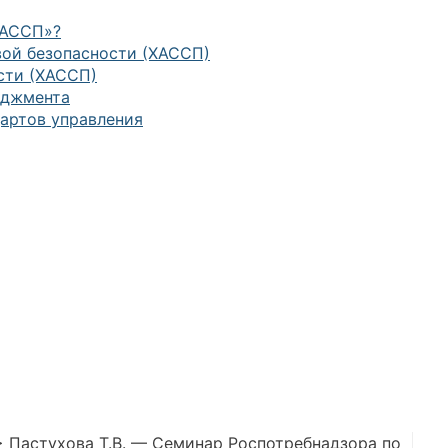
ХАССП»?
ой безопасности (ХАССП)
сти (ХАССП)
еджмента
артов управления
>
Пастухова Т.В. — Семинар Роспотребнадзора по