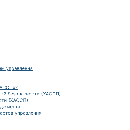
ем управления
ХАССП»?
ой безопасности (ХАССП)
сти (ХАССП)
еджмента
артов управления