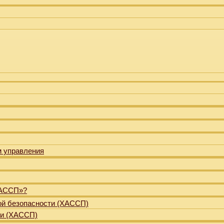
м управления
ХАССП»?
ой безопасности (ХАССП)
ти (ХАССП)