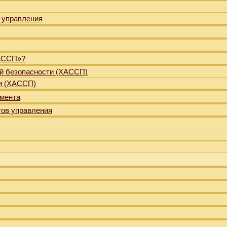
 управления
ХАССП»?
й безопасности (ХАССП)
и (ХАССП)
жмента
тов управления