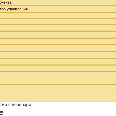
жмента
тов управления
тие в вебинаре
е